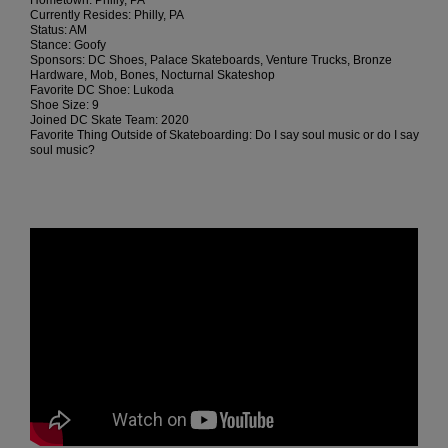
Hometown: Philly, PA
Borse e
Currently Resides: Philly, PA
risposte
zaini
Status: AM
alle
Stance: Goofy
domande
Sponsors: DC Shoes, Palace Skateboards, Venture Trucks, Bronze
più
Hardware, Mob, Bones, Nocturnal Skateshop
Cinture e
frequenti e
Favorite DC Shoe: Lukoda
portamonete
Shoe Size: 9
accedi al
Joined DC Skate Team: 2020
nostro
Favorite Thing Outside of Skateboarding: Do I say soul music or do I say
modulo di
soul music?
contatto.
Consulta
le FAQ