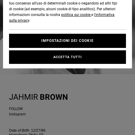
tuo consenso all’uso di determinati cookie o negandolo ad altri tipi
Quiksilver
Tutto
Capispalla
Jeans,
Capispalla
Felpe
Guarda
di cookie (ad esempio, alcuni cookie di tipo analitico). Per ulteriori
Freedom
Stivali da
Pantaloni
Berretti
Tutto
informazioni consulta la nostra
politica sui cookie
e
l'informativa
OFFERTE
Onyx
Snowboard
e Short
sulla privacy
.
Pantaloni
Felpe
Protezione
Accessori
dei dati
AIUTO &
AT-2
Unisex
Guarda
IMPOSTAZIONI DEI COOKIE
CONTATTI
Shorts
T-shirt
Tutto
Guarda
Guida alle
Liquid
Guarda
Tutto
taglie
ACCETTA TUTTI
NEGOZI
Fuego
Boardshorts
Camicie e
Tutto
polo
Avvia una
CARTA
Guarda
conversazione
REGALO
Tutto
Pantaloni,
per ottenere
jeans e
la risposta
JAHMIR
BROWN
short
più rapida
WISHLIST
alla tua
domanda.
FOLLOW
Berretti e
Instagram
Avvia una
Cappelli
conversazione
Date of Birth: 12/27/96
Trova le