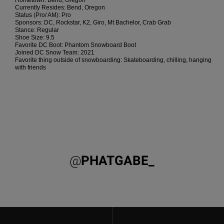
Hometown: Bend, Oregon
Borse e
Currently Resides: Bend, Oregon
risposte
zaini
Status (Pro/ AM): Pro
alle
Sponsors: DC, Rockstar, K2, Giro, Mt Bachelor, Crab Grab
domande
Stance: Regular
più
Shoe Size: 9.5
Cinture e
frequenti e
Favorite DC Boot: Phantom Snowboard Boot
portamonete
Joined DC Snow Team: 2021
accedi al
Favorite thing outside of snowboarding: Skateboarding, chilling, hanging
nostro
with friends
modulo di
contatto.
Consulta
le FAQ
@
PHATGABE_