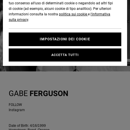
tuo consenso all’uso di determinati cookie o negandolo ad altri tipi
Quiksilver
Tutto
Capispalla
Jeans,
Capispalla
Felpe
Guarda
di cookie (ad esempio, alcuni cookie di tipo analitico). Per ulteriori
Freedom
Stivali da
Pantaloni
Berretti
Tutto
informazioni consulta la nostra
politica sui cookie
e
l'informativa
OFFERTE
Onyx
Snowboard
e Short
sulla privacy
.
Pantaloni
Felpe
Protezione
Accessori
dei dati
AIUTO &
AT-2
Unisex
Guarda
IMPOSTAZIONI DEI COOKIE
CONTATTI
Shorts
T-shirt
Tutto
Guarda
Guida alle
Liquid
Guarda
Tutto
taglie
ACCETTA TUTTI
NEGOZI
Fuego
Boardshorts
Camicie e
Tutto
polo
Avvia una
CARTA
Guarda
conversazione
REGALO
Tutto
Pantaloni,
per ottenere
jeans e
la risposta
GABE
FERGUSON
short
più rapida
WISHLIST
alla tua
domanda.
FOLLOW
Berretti e
Instagram
Avvia una
Cappelli
conversazione
Date of Birth: 4/16/1999
Trova le