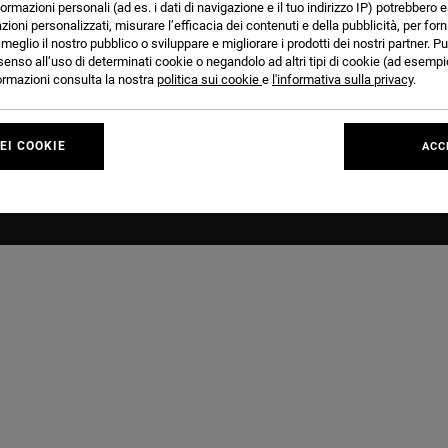
formazioni personali (ad es. i dati di navigazione e il tuo indirizzo IP) potrebbero e
Effettuare un reso
azioni personalizzati, misurare l’efficacia dei contenuti e della pubblicità, per for
Pagamento
eglio il nostro pubblico o sviluppare e migliorare i prodotti dei nostri partner. Pu
senso all’uso di determinati cookie o negandolo ad altri tipi di cookie (ad esempio
Riparazioni e Garanzie
nformazioni consulta la nostra
politica sui cookie
e
l'informativa sulla privacy
.
Protezione dei dati
FAQ e contatti
EI COOKIE
ACC