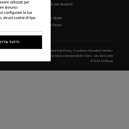
ssere utilizzati per:
Sconti per studenti
nire annunci
Blog
oi configurare la tua
, alcuni cookie di tipo
Team Skate
Team Snow
ETTA TUTTI
IMPOSTAZIONI COOKIE |
Informativa Sulla Privacy |
Condizioni Generali di Vendita |
Condizioni Generali d’uso |
Condizioni Generali del DC Crew |
Uso dei Cookie
© 2026 DCShoes