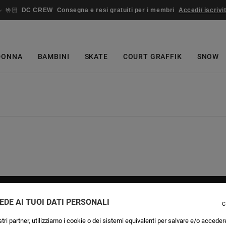
🤟🏻
DC CREW
Consegna e resi gratuiti per i membri
Accedi/ iscrivit
DONNA
BAMBINI
SKATE
COURT GRAFFIK
SNOW
AIUTO
EDE AI TUOI DATI PERSONALI
C
Stato dell'ordine
tri partner, utilizziamo i cookie o dei sistemi equivalenti per salvare e/o acceder
Spedizione