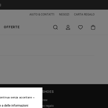
i
AIUTO & CONTATTI
NEGOZI
CARTA REGALO
OFFERTE
DC SHOES
ontinua senza accettare
DC Crew
e a delle informazioni
Buono regalo