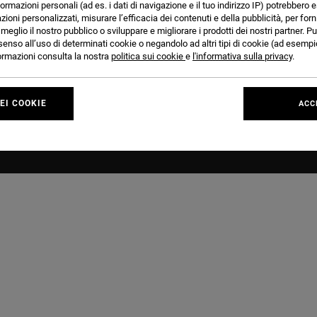
formazioni personali (ad es. i dati di navigazione e il tuo indirizzo IP) potrebbero e
Effettuare un reso
azioni personalizzati, misurare l’efficacia dei contenuti e della pubblicità, per for
Pagamento
eglio il nostro pubblico o sviluppare e migliorare i prodotti dei nostri partner. Pu
senso all’uso di determinati cookie o negandolo ad altri tipi di cookie (ad esempio
Riparazioni e Garanzie
nformazioni consulta la nostra
politica sui cookie
e
l'informativa sulla privacy
.
Protezione dei dati
FAQ e contatti
EI COOKIE
ACC