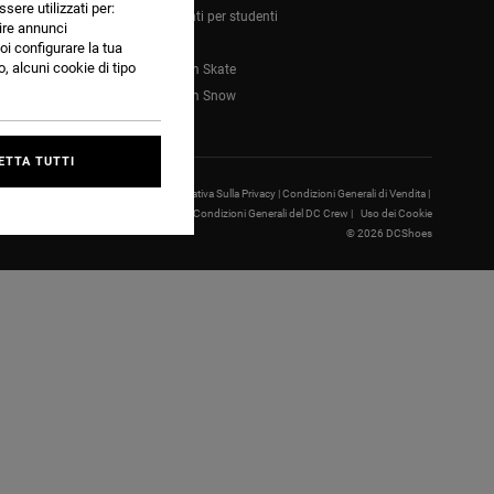
ssere utilizzati per:
Sconti per studenti
nire annunci
Blog
oi configurare la tua
, alcuni cookie di tipo
Team Skate
Team Snow
ETTA TUTTI
IMPOSTAZIONI COOKIE |
Informativa Sulla Privacy |
Condizioni Generali di Vendita |
Condizioni Generali d’uso |
Condizioni Generali del DC Crew |
Uso dei Cookie
© 2026 DCShoes